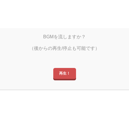
雨宿りのひととき
BGMを流しますか？
しぐミュ
しぐつべ
しぐツイ
（後からの再生/停止も可能です）
再生！