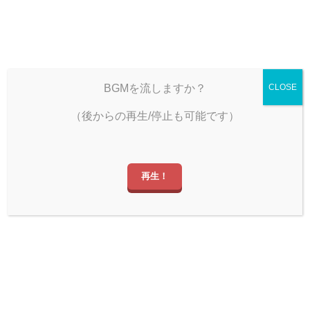
雨宿りのひととき
BGMを流しますか？
CLOSE
（後からの再生/停止も可能です）
しぐミュ
再生！
、雨宿りのひとときへ！ ゆっくりしていっ
YOASOBI – たぶん
X（旧Twitter）