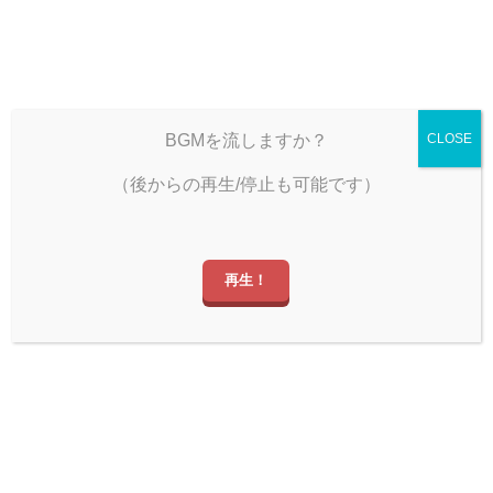
雨宿りのひととき
BGMを流しますか？
CLOSE
（後からの再生/停止も可能です）
しぐツイ
再生！
のひとときへ！ ゆっくりしていってね！
主人公・小熊の性格から見るアニメ『ス
ーパーカブ』が爆死で終わった理由
ブログ