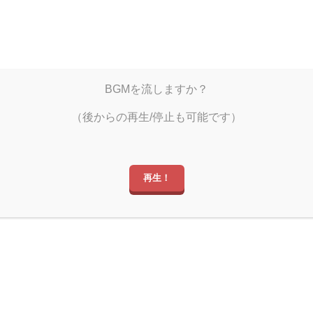
雨宿りのひととき
BGMを流しますか？
しぐミュ
しぐつべ
しぐツイ
（後からの再生/停止も可能です）
再生！