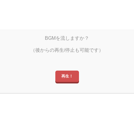
雨宿りのひととき
BGMを流しますか？
しぐミュ
しぐつべ
しぐツイ
（後からの再生/停止も可能です）
再生！