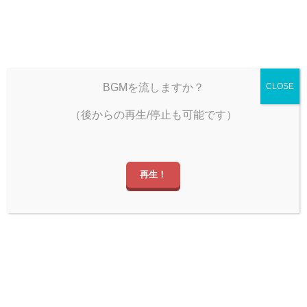
雨宿りのひととき
BGMを流しますか？
CLOSE
（後からの再生/停止も可能です）
しぐツイ
再生！
きへ！ ゆっくりしていってね！
マークＸ（130系中期）を買ったよ！
ブログ