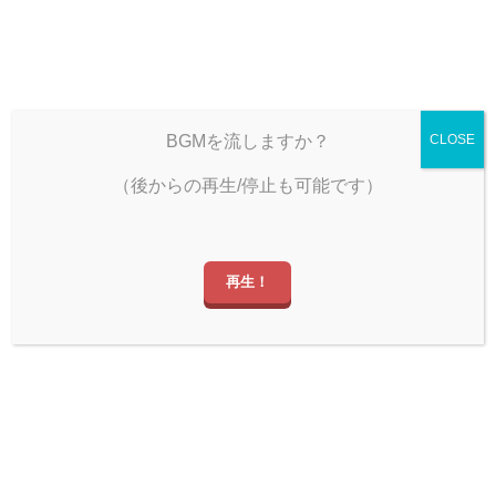
雨宿りのひととき
BGMを流しますか？
CLOSE
（後からの再生/停止も可能です）
しぐミュ
再生！
、雨宿りのひとときへ！ ゆっくりしていっ
JUJU – やさしさで溢れるように
X（旧Twitter）